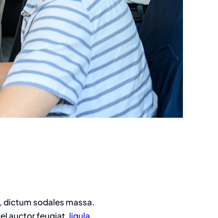
id, dictum sodales massa.
vel auctor feugiat,
ligula