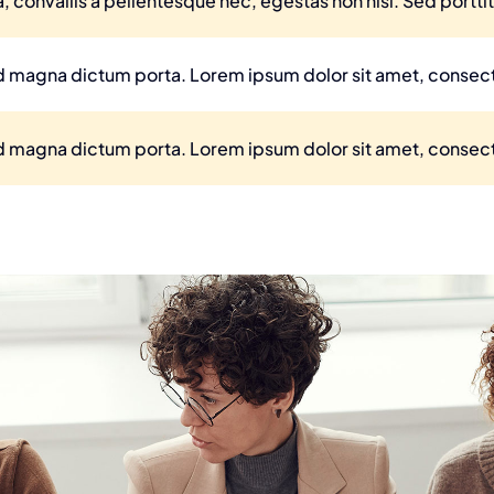
 convallis a pellentesque nec, egestas non nisi. Sed porttit
sed magna dictum porta. Lorem ipsum dolor sit amet, consecte
sed magna dictum porta. Lorem ipsum dolor sit amet, consecte