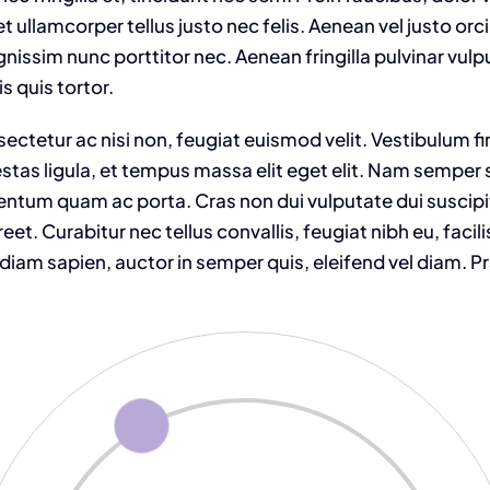
et ullamcorper tellus justo nec felis. Aenean vel justo o
nissim nunc porttitor nec. Aenean fringilla pulvinar vulpu
s quis tortor.
ctetur ac nisi non, feugiat euismod velit. Vestibulum fi
as ligula, et tempus massa elit eget elit. Nam semper s
mentum quam ac porta. Cras non dui vulputate dui suscip
. Curabitur nec tellus convallis, feugiat nibh eu, facilis
diam sapien, auctor in semper quis, eleifend vel diam. P