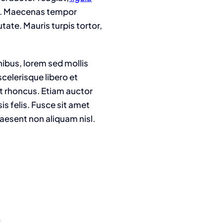
rci. Maecenas tempor
tate. Mauris turpis tortor,
nibus, lorem sed mollis
celerisque libero et
it rhoncus. Etiam auctor
is felis. Fusce sit amet
raesent non aliquam nisl.